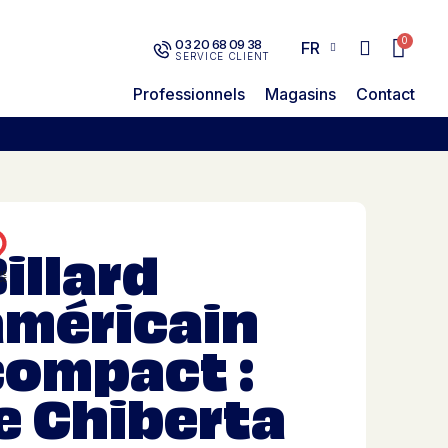
03 20 68 09 38
FR
SERVICE CLIENT
Professionnels
Magasins
Contact
illard
américain
compact :
e Chiberta