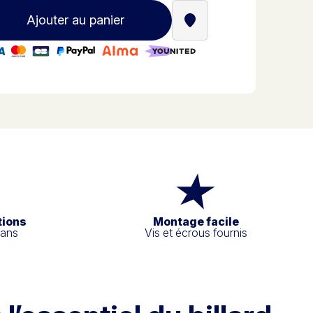
Ajouter au panier
Trouver un revendeur St
iement 100% sécurisé
tions
Montage facile
 ans
Vis et écrous fournis