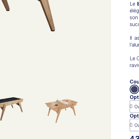
Le
élég
son
suc
Il a
l’al
Le 
ravi
Cou
Opt
Opt
4 