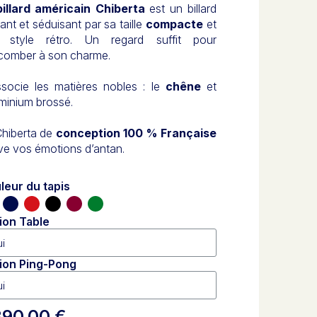
billard américain Chiberta
est un billard
ant et séduisant par sa taille
compacte
et
 style rétro. Un regard suffit pour
comber à son charme.
ssocie les matières nobles : le
chêne
et
uminium brossé.
Chiberta de
conception 100 % Française
ve vos émotions d’antan.
leur du tapis
ion Table
ion Ping-Pong
390,00 €