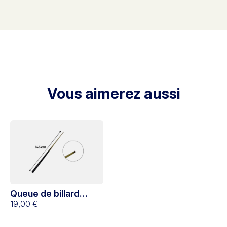
Vous aimerez aussi
Queue de billard
américain 145 cm
19,00 €