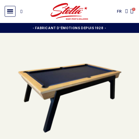
FR
- FABRICANT D'ÉMOTIONS DEPUIS 1928
-