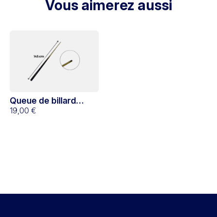
Vous aimerez aussi
Queue de billard
américain 145 cm
19,00 €