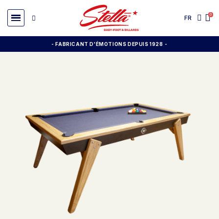
FR
- FABRICANT D'ÉMOTIONS DEPUIS 1928
-