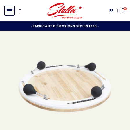
FR
- FABRICANT D'ÉMOTIONS DEPUIS 1928
-