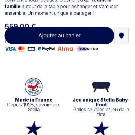
famille
autour de la table pour échanger et s’amuser
ensemble. Un moment unique à partager !
559,00 €
Ajouter au panier
Trouve
Paiement 100% sécurisé
Made in France
Jeu unique Stella Baby-
Depuis 1928, savoir-faire
Foot
Stella
Balles sautées et jeu de la
tête