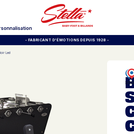
rsonnalisation
- FABRICANT D'ÉMOTIONS DEPUIS 1928
-
oir Led
S
C