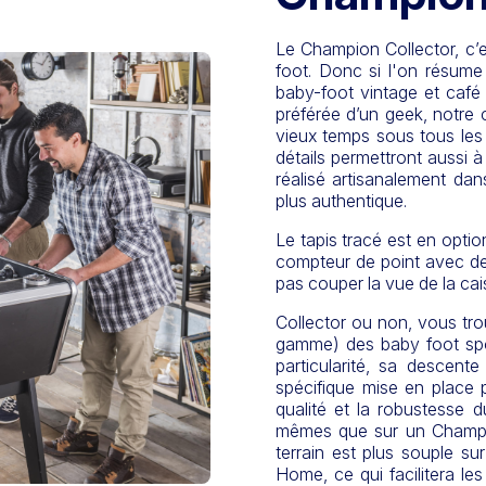
Le Champion Collector, c’e
foot. Donc si l'on résum
baby-foot vintage et café 
préférée d’un geek, notre 
vieux temps sous tous les 
détails permettront aussi à 
réalisé artisanalement dan
plus authentique.
Le tapis tracé est en option
compteur de point avec des
pas couper la vue de la cai
Collector ou non, vous tr
gamme) des baby foot spo
particularité, sa descent
spécifique mise en place 
qualité et la robustesse d
mêmes que sur un Champion
terrain est plus souple s
Home, ce qui facilitera les