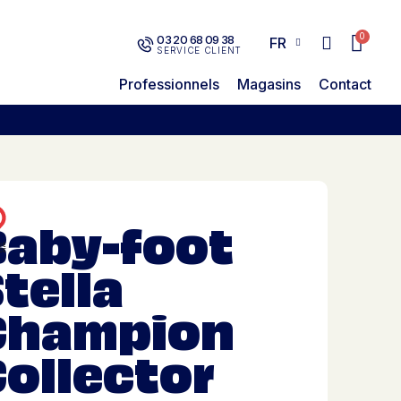
03 20 68 09 38
FR
SERVICE CLIENT
Professionnels
Magasins
Contact
Baby-foot
tella
Champion
ollector