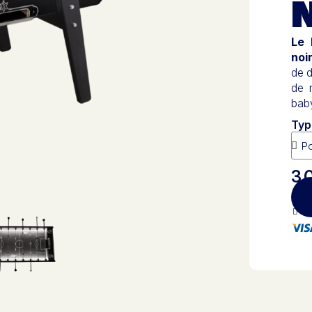
N
Le 
noi
de d
de 
bab
Typ
3 
Pa