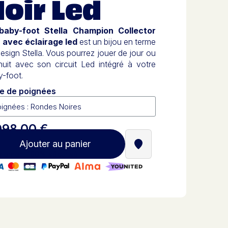
oir Led
baby-foot Stella Champion Collector
r avec éclairage led
est un bijou en terme
esign Stella
. Vous pourrez jouer de jour ou
nuit avec son circuit Led intégré à votre
y-foot.
e de poignées
098,00 €
Ajouter au panier
Trouver un revendeur St
iement 100% sécurisé