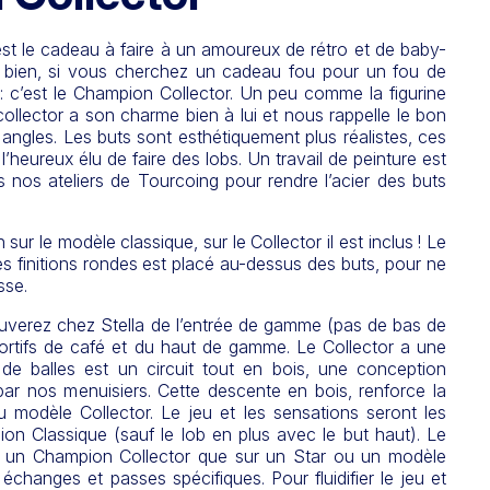
st le cadeau à faire à un amoureux de rétro et de baby-
e bien, si vous cherchez un cadeau fou pour un fou de
: c’est le Champion Collector. Un peu comme la figurine
collector a son charme bien à lui et nous rappelle le bon
angles. Les buts sont esthétiquement plus réalistes, ces
l’heureux élu de faire des lobs. Un travail de peinture est
s nos ateliers de Tourcoing pour rendre l’acier des buts
 sur le modèle classique, sur le Collector il est inclus ! Le
 finitions rondes est placé au-dessus des buts, pour ne
sse.
ouverez chez Stella de l’entrée de gamme (pas de bas de
rtifs de café et du haut de gamme. Le Collector a une
e de balles est un circuit tout en bois, une conception
par nos menuisiers. Cette descente en bois, renforce la
u modèle Collector. Le jeu et les sensations seront les
 Classique (sauf le lob en plus avec le but haut). Le
ur un Champion Collector que sur un Star ou un modèle
 échanges et passes spécifiques. Pour fluidifier le jeu et