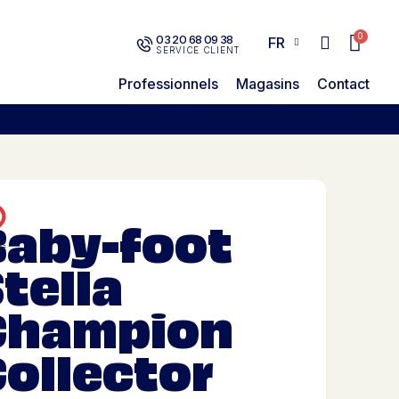
03 20 68 09 38
FR
SERVICE CLIENT
Professionnels
Magasins
Contact
Baby-foot
tella
Champion
ollector