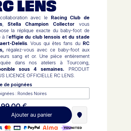
RC LENS
collaboration avec le
Racing Club de
s
,
Stella Champion Collector
vous
pose la réplique exacte du baby-foot de
 à l’
effigie du club lensois et du stade
laert-Delelis
. Vous qui êtes fans du
RC
s,
régalez-vous avec ce baby-foot aux
leurs sang et or. Une pièce entièrement
riquée dans nos ateliers à Tourcoing,
ponible sous 4 semaines.
PRODUIT
S LICENCE OFFICIELLE RC LENS.
e de poignées
499,00 €
Ajouter au panier
Trouver un revendeur St
iement 100% sécurisé