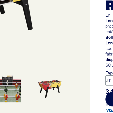
En 
Len
pro
café
Bol
Len
cou
fab
dis
SOU
Typ
3 
Pa