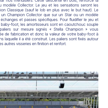
par nos menuisiers. Cette descente en bois, renforce la
u modèle Collector. Le jeu et les sensations seront les
 Classique (sauf le lob en plus avec le but haut). Le
ur un Champion Collector que sur un Star ou un modèle
 échanges et passes spécifiques. Pour fluidifier le jeu et
le baby-foot, les amortisseurs sont en caoutchouc souple
 paliers sur mesure signés « Stella Champion » vous
née de fabrication et donc la valeur de votre baby-foot à
ns laquelle il a été construit. Les paliers sont fixés autour
 autres visseries en finition et renfort.