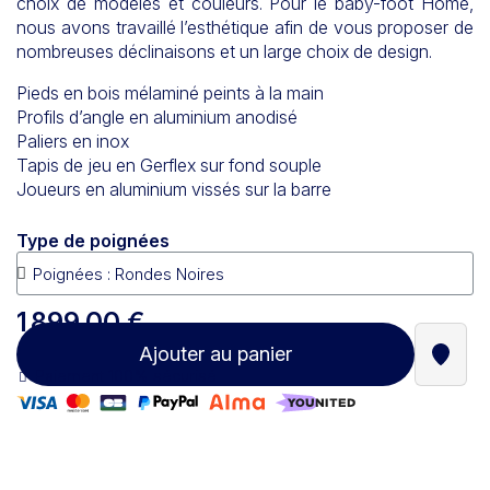
choix de modèles et couleurs. Pour le baby-foot Home,
nous avons travaillé l’esthétique afin de vous proposer de
nombreuses déclinaisons et un large choix de design.
Pieds en bois mélaminé peints à la main
Profils d’angle en aluminium anodisé
Paliers en inox
Tapis de jeu en Gerflex sur fond souple
Joueurs en aluminium vissés sur la barre
Type de poignées
1 899,00 €
Ajouter au panier
Trouve
Paiement 100% sécurisé