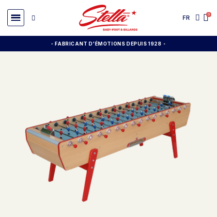
FR
- FABRICANT D'ÉMOTIONS DEPUIS 1928
-