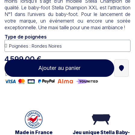
moins lorsqu’il s’agit d’un modèle Stella Champion de
qualité. Le baby-foot Stella Champion XXL est l’attraction
N°1 dans l’univers du baby-foot. Pour le lancement de
votre marque, un événement ou encore une soirée
exceptionnelle. Une maxi taille pour une maxi ambiance !
Type de poignées
4 599,00 €
Ajouter au panier
Trouve
Paiement 100% sécurisé
Made in France
Jeu unique Stella Baby-