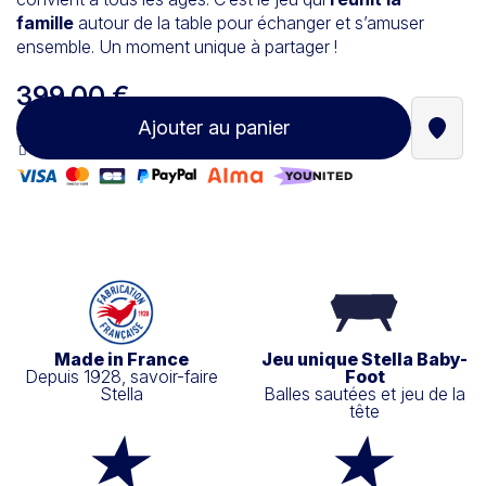
famille
autour de la table pour échanger et s’amuser
ensemble. Un moment unique à partager !
399,00 €
Ajouter au panier
Trouve
Paiement 100% sécurisé
Made in France
Jeu unique Stella Baby-
Depuis 1928, savoir-faire
Foot
Stella
Balles sautées et jeu de la
tête