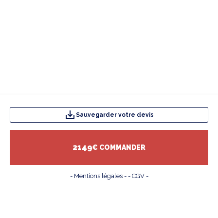
Votre sélection d’options personnalisées:
Sauvegarder votre devis
Vos produits complémentaires:
2149
€ COMMANDER
- Mentions légales -
- CGV -
Description