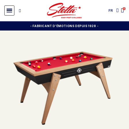
FR
- FABRICANT D'ÉMOTIONS DEPUIS 1928
-