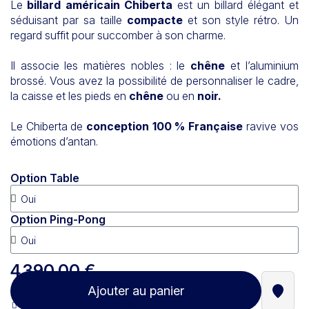
Le
billard américain Chiberta
est un billard élégant et
séduisant par sa taille
compacte
et son style rétro. Un
regard suffit pour succomber à son charme.
Il associe les matières nobles : le
chêne
et l’aluminium
brossé. Vous avez la possibilité de personnaliser le cadre,
la caisse et les pieds en
chêne
ou en
noir.
Le Chiberta de
conception 100 % Française
ravive vos
émotions d’antan.
Option Table
Option Ping-Pong
4 390,00 €
Ajouter au panier
Trouve
Paiement 100% sécurisé