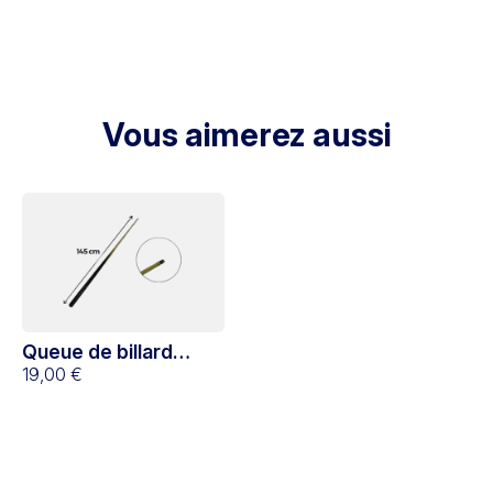
Vous aimerez aussi
Queue de billard
américain 145 cm
19,00 €