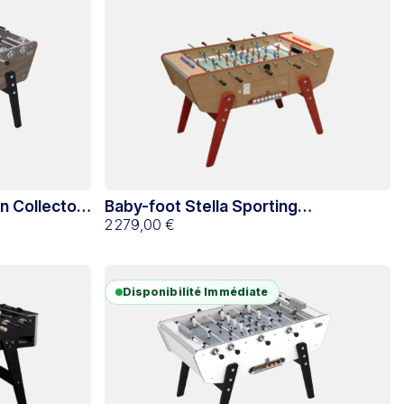
n Collector
Baby-foot Stella Sporting
Authentique monnayeur hêtre
2 279,00 €
Disponibilité Immédiate