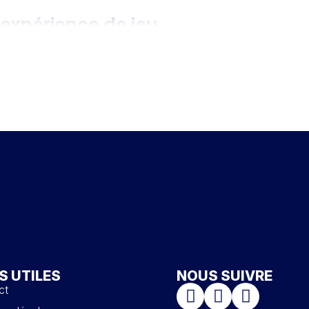
 expérience de jeu
our créer le baby-foot de vos rêves.
 une variété de
bois massifs
comme l'
épicéa
, le
chêne du
que qui s'adapte parfaitement à votre style.
posez d'une multitude de choix pour donner à votre babyfoot
é à chaque étape
u bois
dédiés à créer des
baby-foot solides
et
nales
transmises de génération en génération.
aison rapide
permet de recevoir votre
baby-foot sur
ue.
aison en une semaine
ou prêts à être retirés immédiatement
rsonnalisé
.
S UTILES
NOUS SUIVRE
ct