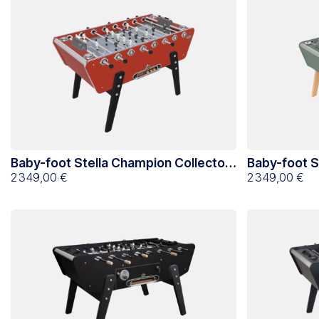
Baby-foot Stella Champion Collector
Baby-foot S
Rouge
2 349,00 €
Vert Eucaly
2 349,00 €