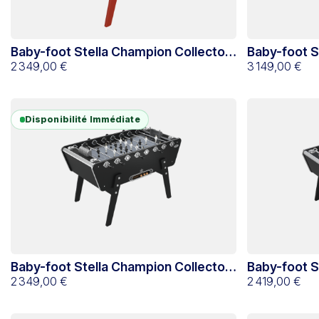
Baby-foot Stella Champion Collector
Baby-foot S
Jaune
2 349,00 €
Monnayeur 
3 149,00 €
Disponibilité Immédiate
Baby-foot Stella Champion Collector
Baby-foot S
Noir
2 349,00 €
Noir avec lo
2 419,00 €