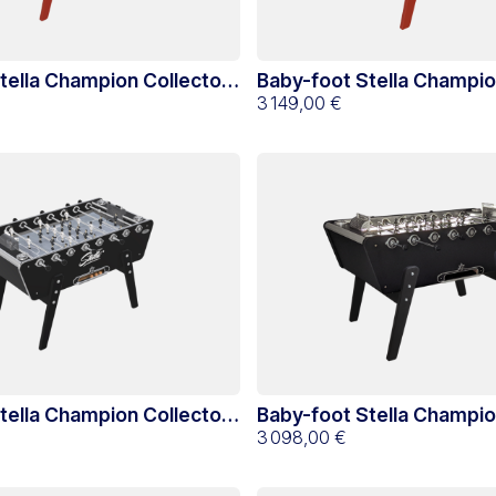
tella Champion Collector
Baby-foot Stella Champio
Hêtre
Monnayeur Jaune
3 149,00 €
tella Champion Collector
Baby-foot Stella Champio
go Stella
Noir Led
3 098,00 €