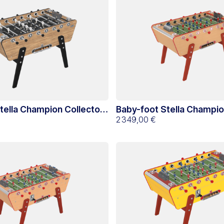
tella Champion Collector
Baby-foot Stella Champio
ansas
Hêtre
2 349,00 €