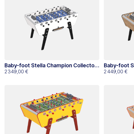
Baby-foot Stella Champion Collector
Baby-foot S
Blanc
2 349,00 €
Chêne du K
2 449,00 €