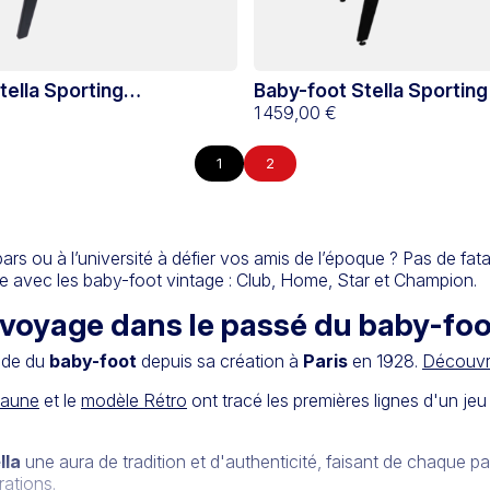
tella Sporting
Baby-foot Stella Sporting
 Noir
noir
1 459,00 €
1
2
s ou à l’université à défier vos amis de l’époque ? Pas de fata
se avec les baby-foot vintage : Club, Home, Star et Champion.
Un voyage dans le passé du baby-foo
onde du
baby-foot
depuis sa création à
Paris
en 1928.
Découvrez
jaune
et le
modèle Rétro
ont tracé les premières lignes d'un jeu
lla
une aura de tradition et d'authenticité, faisant de chaque p
rations.