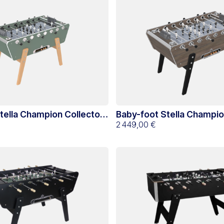
tella Champion Collector
Baby-foot Stella Champio
ptus
Wengé du Mali
2 449,00 €