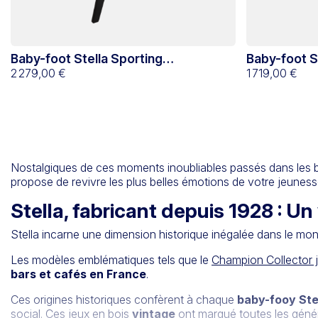
Baby-foot Stella Sporting
Baby-foot S
Authentique monnayeur noir
2 279,00 €
Authentique
1 719,00 €
Nostalgiques de ces moments inoubliables passés dans les bar
propose de revivre les plus belles émotions de votre jeunes
Stella, fabricant depuis 1928 : 
Stella incarne une dimension historique inégalée dans le m
Les modèles emblématiques tels que le
Champion Collector 
bars et cafés en France
.
Ces origines historiques confèrent à chaque
baby-fooy Ste
social. Ces jeux en bois
vintage
ont marqué toutes les géné