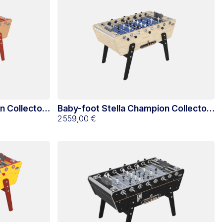
n Collector
Baby-foot Stella Champion Collector
Hévéa
2 559,00 €