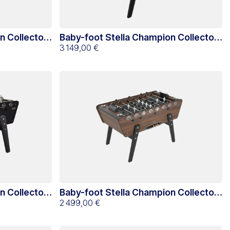
n Collector
Baby-foot Stella Champion Collector
Monnayeur Noir
3 149,00 €
n Collector
Baby-foot Stella Champion Collector
Noyer Warmia
2 499,00 €