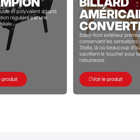
MPION
BILLARD
AMÉRICAI
uste et polyvalent adapté
ation régulière par une
CONVERT
iliale.
Baby-foot extérieur premi
conservant les sensations 
Stella, là où beaucoup d’o
sacrifient le toucher pour la
robustesse.
e produit
Voir le produit