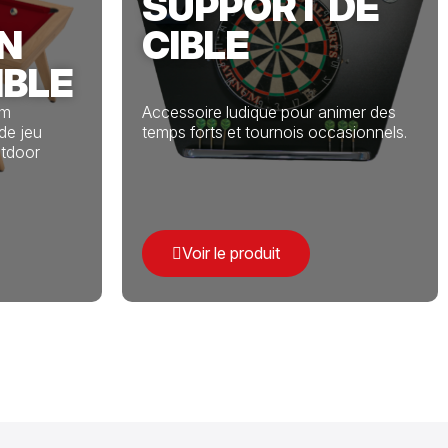
SUPPORT DE
N
CIBLE
IBLE
um
Accessoire ludique pour animer des
de jeu
temps forts et tournois occasionnels.
utdoor
Voir le produit