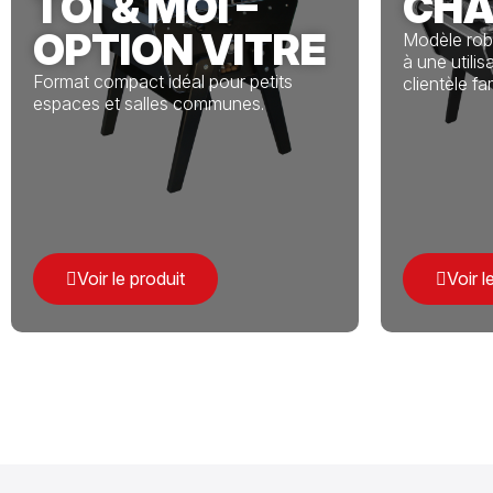
TOI & MOI –
CHA
OPTION VITRE
Modèle rob
à une utilis
Format compact idéal pour petits
clientèle fam
espaces et salles communes.
Voir le produit
Voir l