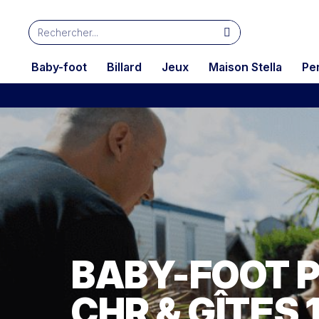
Baby-foot
Billard
Jeux
Maison Stella
Pe
BABY-FOOT 
CHR & GÎTES 