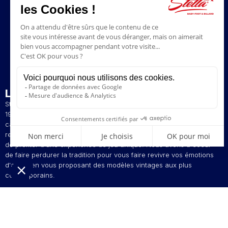
L’ENTREPRISE
Stella est un fabricant artisanal et français de baby-foot depuis
1928. La présence de nos baby-foot dans de nombreux bars et
cafés du Nord de la France a contribué à construire notre
renommée. Le style de jeu original de nos baby-foot vous permet
de profiter d'une expérience de jeu unique. Nous avons à coeur
de faire perdurer la tradition pour vous faire revivre vos émotions
d'antan en vous proposant des modèles vintages aux plus
contemporains.
L'innovation est au centre de nos préoccupations pour vous offrir
des baby-foot personnalisables à votre image. Stella, votre
fabricant d'émotions depuis 1928 !