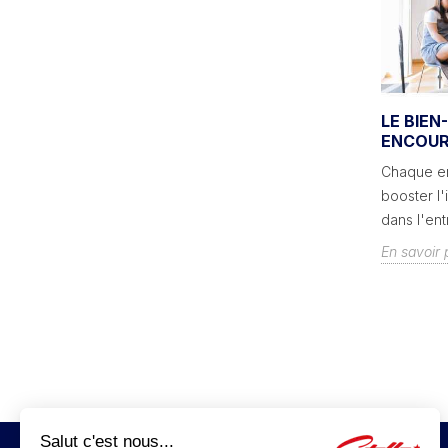
AIN
DES JEUX STELLA POUR ANIMER
LE BIEN
VOTRE GÎTE !
ENCOUR
Stella Baby-Foot et Billards s’associe à
Chaque e
Gîtes de France® pour offrir aux gîtes des
booster l'
 !
jeux conviviaux et des offres...
dans l'ent
En savoir plus
En savoir 