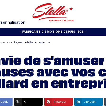
rsonnalisation
- FABRICANT D'ÉMOTIONS DEPUIS 1928
-
vec vos collègues : le billard en entreprise
vie de s'amuser 
uses avec vos co
llard en entrepr
ebook
X
Pinterest
LinkedIn