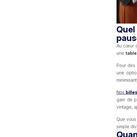
Quel 
paus
Au cœur d
une
table
Pour des 
une optio
minimisan
Nos
bille
gain de p
vintage, a
Que vous 
simple div
Quand