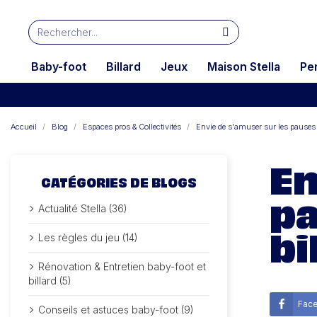
Baby-foot
Billard
Jeux
Maison Stella
Pe
Accueil
Blog
Espaces pros & Collectivités
Envie de s'amuser sur les pauses a
En
CATÉGORIES DE BLOGS
pa
Actualité Stella (36)
bi
Les règles du jeu (14)
Rénovation & Entretien baby-foot et
billard (5)
Fac
Conseils et astuces baby-foot (9)