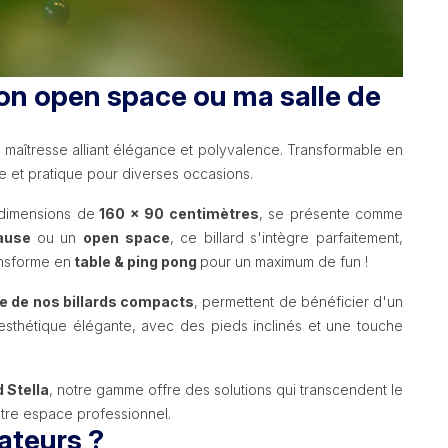
mon open space ou ma salle de
 maîtresse alliant élégance et polyvalence. Transformable en
uée et pratique pour diverses occasions.
 dimensions de
160 x 90 centimètres
, se présente comme
pause
ou un
open space
, ce billard s'intègre parfaitement,
ransforme en
table & ping pong
pour un maximum de fun !
e de nos billards compacts
, permettent de bénéficier d'un
'esthétique élégante, avec des pieds inclinés et une touche
d Stella
, notre gamme offre des solutions qui transcendent le
otre espace professionnel.
ateurs ?