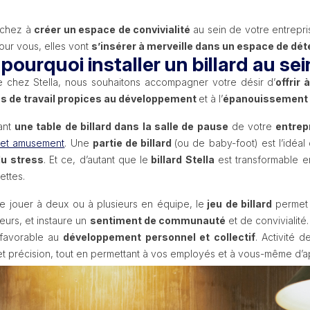
rchez à
créer un espace de convivialité
au sein de votre entrepr
pour vous, elles vont
s’insérer à merveille dans un espace de dét
pourquoi installer un billard au sei
 chez Stella, nous souhaitons accompagner votre désir d’
offrir
ns de travail propices au développement
et à l’
épanouissement in
lant
une table de billard dans la salle de pause
de votre
entrep
 et amusement
. Une
partie de billard
(ou de baby-foot) est l’idéal 
du stress
. Et ce, d’autant que le
billard Stella
est transformable e
ettes.
e jouer à deux ou à plusieurs en équipe, le
jeu de billard
permet
eurs, et instaure un
sentiment de communauté
et de convivialité.
 favorable au
développement personnel et collectif
. Activité 
 et précision, tout en permettant à vos employés et à vous-même d’a