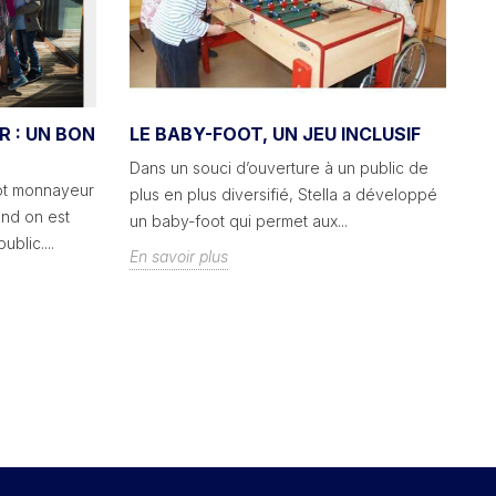
 : UN BON
LE BABY-FOOT, UN JEU INCLUSIF
C
P
Dans un souci d’ouverture à un public de
T
ot monnayeur
plus en plus diversifié, Stella a développé
Bi
and on est
un baby-foot qui permet aux...
éq
blic....
En savoir plus
Co
En