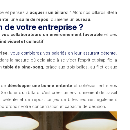
ise et pensez à
acquérir un billard
? Alors nos billards Stella
ente
, une
salle de repos
, ou même un
bureau
.
n de votre entreprise ?
 à vos collaborateurs un environnement favorable
et des
dividuel et collectif
.
rise
,
vous comblerez vos salariés en leur assurant détente,
dans la mesure où cela aide à se vider l’esprit et simplifie la
n
table de ping-pong
, grâce aux trois balles, au filet et aux
 de
développer une bonne entente
et cohésion entre vos
 Se doter d’un billard, c’est créer un environnement de travail
de détente et de repos, ce jeu de billes requiert également
pprofondir votre concentration et capacité de décision.