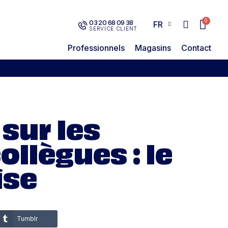
03 20 68 09 38
FR
SERVICE CLIENT
Professionnels
Magasins
Contact
sur les
llègues : le
ise
Tumblr