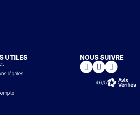
S UTILES
NOUS SUIVRE
ct
ns légales
4.6/5
ompte