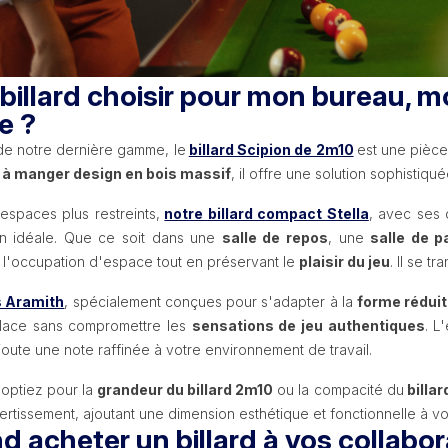
billard choisir pour mon bureau, 
e ?
e notre dernière gamme, le
billard Scipion de 2m10
est une pièce
 à manger design en bois massif
, il offre une solution sophistiq
espaces plus restreints,
notre billard compact Stella
, avec ses
n idéale. Que ce soit dans une
salle de repos
, une
salle de 
t l'occupation d'espace tout en préservant le
plaisir du jeu
. Il se t
s Aramith
, spécialement conçues pour s'adapter à la
forme réduit
lace sans compromettre les
sensations de jeu authentiques
. L
joute une note raffinée à votre environnement de travail.
optiez pour la
grandeur du billard 2m10
ou la compacité du
billar
ertissement, ajoutant une dimension esthétique et fonctionnelle à v
 acheter un billard à vos collabor