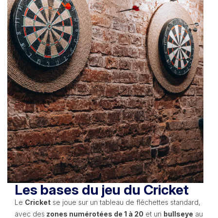
Les bases du jeu du Cricket
Le
Cricket
se joue sur un tableau de fléchettes standard,
avec des
zones numérotées de 1 à 20
et un
bullseye
au