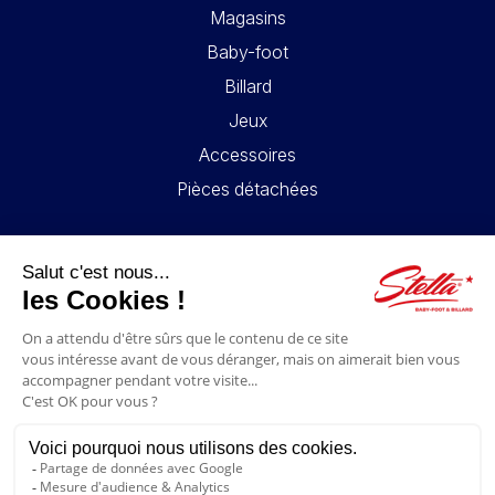
Magasins
Baby-foot
Billard
Jeux
Accessoires
Pièces détachées
LIENS UTILES
Contact
Mentions légales
CGV
Mon compte
Blog
FAQ