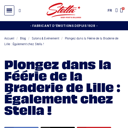
FR
- FABRICANT D'ÉMOTIONS DEPUIS 1928
-
Accueil
Blog
Salons & Evénement
Plongez dans la Féérie de la Braderie de
Lille : Également chez Stella !
Plongez dans la
Féérie de la
Braderie de Lille :
Également chez
Stella !