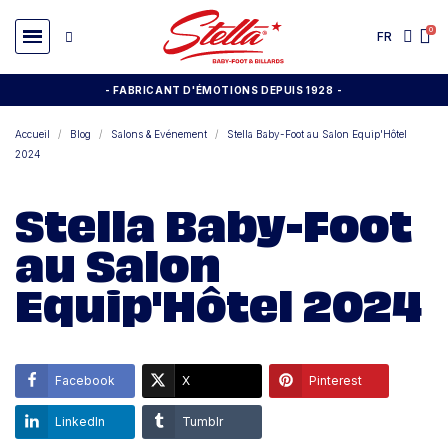
FR
- FABRICANT D'ÉMOTIONS DEPUIS 1928
-
Accueil
Blog
Salons & Evénement
Stella Baby-Foot au Salon Equip'Hôtel
2024
Stella Baby-Foot
au Salon
Equip'Hôtel 2024
Facebook
X
Pinterest
LinkedIn
Tumblr