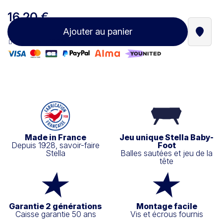
16,20 €
Ajouter au panier
Trouve
Paiement 100% sécurisé
Made in France
Jeu unique Stella Baby-
Depuis 1928, savoir-faire
Foot
Stella
Balles sautées et jeu de la
tête
Garantie 2 générations
Montage facile
Caisse garantie 50 ans
Vis et écrous fournis