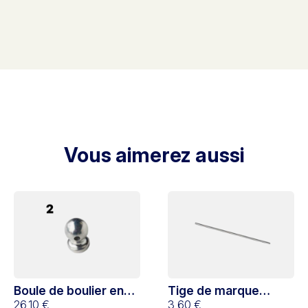
Vous aimerez aussi
Boule de boulier en
Tige de marque
aluminium pour
26,10 €
support de billes pour
3,60 €