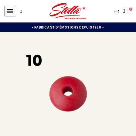
FR
- FABRICANT D'ÉMOTIONS DEPUIS 1928
-