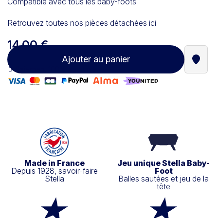
Compatible avec tous les baby-foots
Retrouvez toutes nos pièces détachées ici
14,00 €
Ajouter au panier
Trouve
Paiement 100% sécurisé
Made in France
Jeu unique Stella Baby-
Depuis 1928, savoir-faire
Foot
Stella
Balles sautées et jeu de la
tête