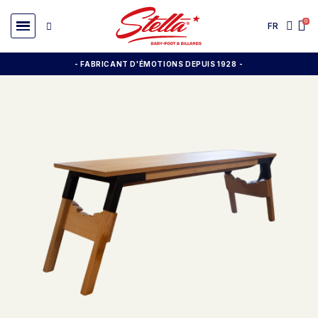
FR
- FABRICANT D'ÉMOTIONS DEPUIS 1928
-