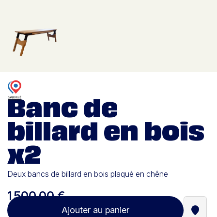
Banc de
billard en bois
x2
Deux bancs de billard en bois plaqué en chêne
1 500,00 €
Ajouter au panier
Trouve