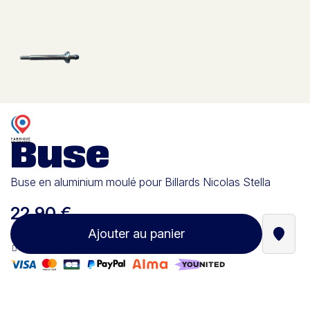
Buse
Buse en aluminium moulé pour Billards Nicolas Stella
22,90 €
Ajouter au panier
Trouve
Paiement 100% sécurisé