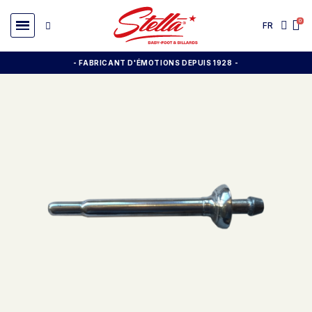
FR
- FABRICANT D'ÉMOTIONS DEPUIS 1928
-