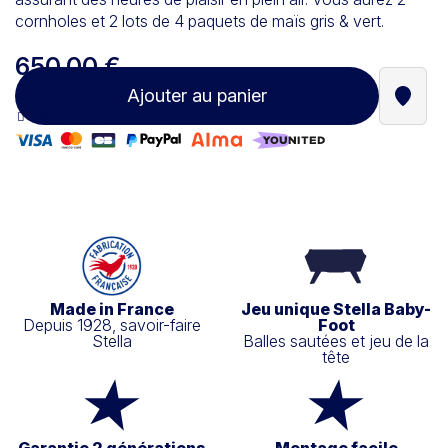
cornholes et 2 lots de 4 paquets de maïs gris & vert.
650,00 €
Ajouter au panier
Trouve
Paiement 100% sécurisé
Made in France
Jeu unique Stella Baby-
Depuis 1928, savoir-faire
Foot
Stella
Balles sautées et jeu de la
tête