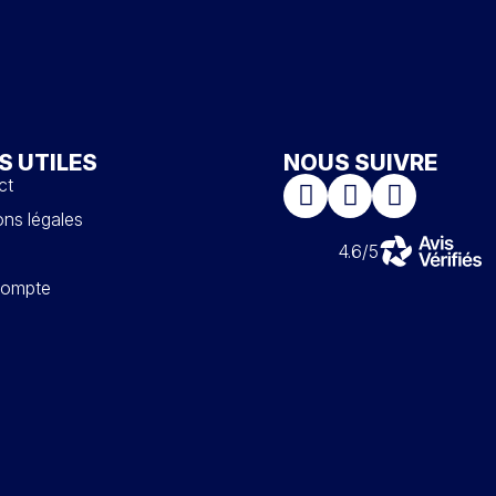
S UTILES
NOUS SUIVRE
ct
ns légales
4.6/5
ompte