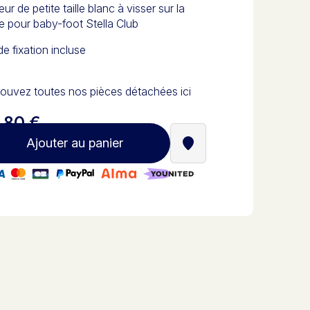
ur de petite taille blanc à visser sur la
e pour baby-foot Stella Club
de fixation incluse
ouvez toutes nos pièces détachées ici
,80 €
Ajouter au panier
Trouver un revendeur St
iement 100% sécurisé