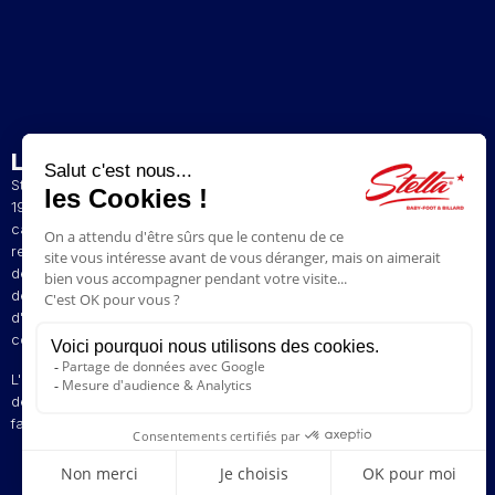
L’ENTREPRISE
Stella est un fabricant artisanal et français de baby-foot depuis
1928. La présence de nos baby-foot dans de nombreux bars et
cafés du Nord de la France a contribué à construire notre
renommée. Le style de jeu original de nos baby-foot vous permet
de profiter d'une expérience de jeu unique. Nous avons à coeur
de faire perdurer la tradition pour vous faire revivre vos émotions
d'antan en vous proposant des modèles vintages aux plus
contemporains.
L'innovation est au centre de nos préoccupations pour vous offrir
des baby-foot personnalisables à votre image. Stella, votre
fabricant d'émotions depuis 1928 !