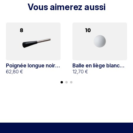
Vous aimerez aussi
Poignée longue noire
Balle en liège blanche
x8
62,80 €
x10
12,70 €