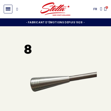
FR
- FABRICANT D'ÉMOTIONS DEPUIS 1928
-