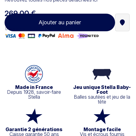
269,00 €
Ajouter au panier
Trouve
Paiement 100% sécurisé
Made in France
Jeu unique Stella Baby-
Depuis 1928, savoir-faire
Foot
Stella
Balles sautées et jeu de la
tête
Garantie 2 générations
Montage facile
Caisse garantie 50 ans
Vis et écrous fournis