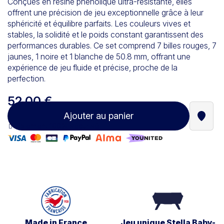
Conçues en résine phénolique ultra-résistante, elles
offrent une précision de jeu exceptionnelle grâce à leur
sphéricité et équilibre parfaits. Les couleurs vives et
stables, la solidité et le poids constant garantissent des
performances durables. Ce set comprend 7 billes rouges, 7
jaunes, 1 noire et 1 blanche de 50.8 mm, offrant une
expérience de jeu fluide et précise, proche de la
perfection.
52,00 €
Ajouter au panier
Trouve
Paiement 100% sécurisé
Made in France
Jeu unique Stella Baby-