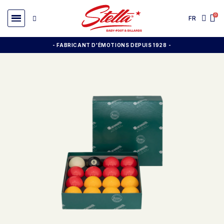
FR
- FABRICANT D'ÉMOTIONS DEPUIS 1928
-