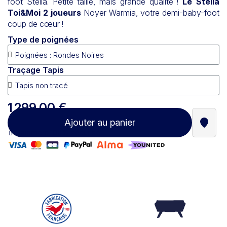
foot Stella. Petite taille, mais grande qualité !
Le Stella
Toi&Moi 2 joueurs
Noyer Warmia
, votre demi-baby-foot
coup de cœur !
Type de poignées
Traçage Tapis
1 299,00 €
Ajouter au panier
Trouve
Paiement 100% sécurisé