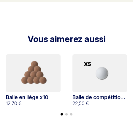
Vous aimerez aussi
Balle en liège x10
Balle de compétition
12,70 €
x5
22,50 €