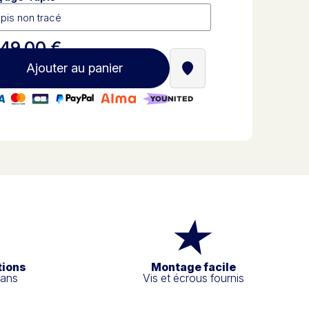
749,00 €
Ajouter au panier
Trouver un revendeur St
iement 100% sécurisé
tions
Montage facile
 ans
Vis et écrous fournis