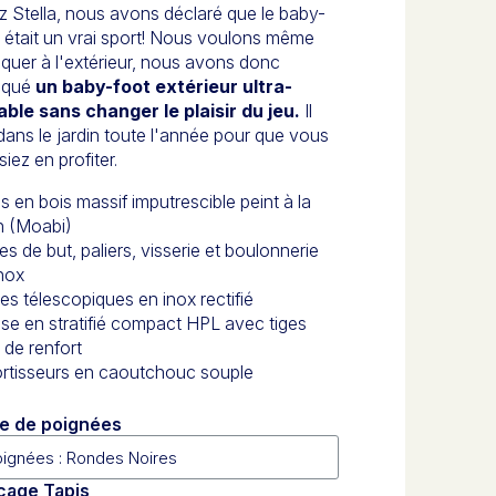
 Stella, nous avons déclaré que le baby-
 était un vrai sport! Nous voulons même
iquer à l'extérieur, nous avons donc
riqué
un baby-foot extérieur ultra-
able sans changer le plaisir du jeu.
Il
dans le jardin toute l'année pour que vous
siez en profiter.
s en bois massif imputrescible peint à la
n (Moabi)
s de but, paliers, visserie et boulonnerie
nox
es télescopiques en inox rectifié
se en stratifié compact HPL avec tiges
 de renfort
rtisseurs en caoutchouc souple
e de poignées
çage Tapis