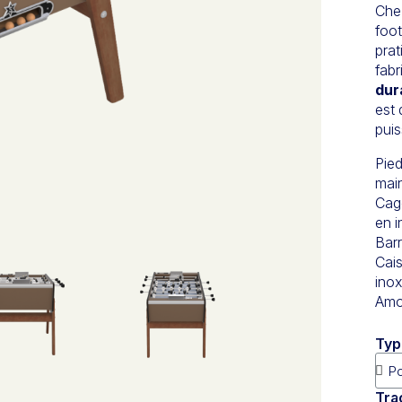
Chez
foot
prat
fab
dur
est 
puis
Pied
mai
Cage
en i
Barr
Cais
inox
Amo
Typ
Tra