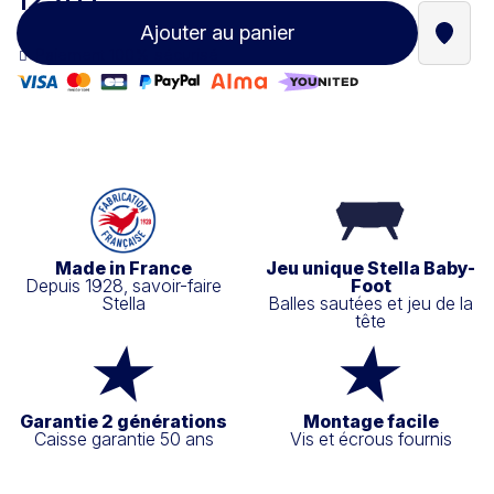
12,70 €
Ajouter au panier
Trouve
Paiement 100% sécurisé
Made in France
Jeu unique Stella Baby-
Depuis 1928, savoir-faire
Foot
Stella
Balles sautées et jeu de la
tête
Garantie 2 générations
Montage facile
Caisse garantie 50 ans
Vis et écrous fournis