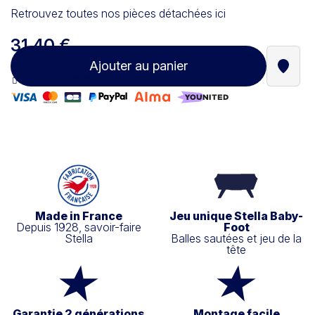
Retrouvez toutes nos pièces détachées ici
31,40 €
Ajouter au panier
Trouve
Paiement 100% sécurisé
Made in France
Jeu unique Stella Baby-
Depuis 1928, savoir-faire
Foot
Stella
Balles sautées et jeu de la
tête
Garantie 2 générations
Montage facile