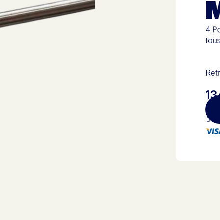
4 P
tous
Retr
13
Pa