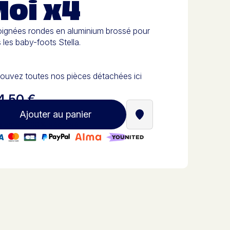
Moi x4
oignées rondes en aluminium brossé pour
 les baby-foots Stella.
ouvez toutes nos pièces détachées ici
4,50 €
Ajouter au panier
Trouver un revendeur St
iement 100% sécurisé