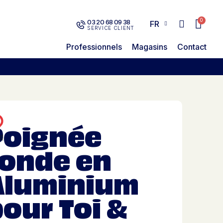
03 20 68 09 38
FR
SERVICE CLIENT
Professionnels
Magasins
Contact
Poignée
ronde en
Aluminium
our Toi &