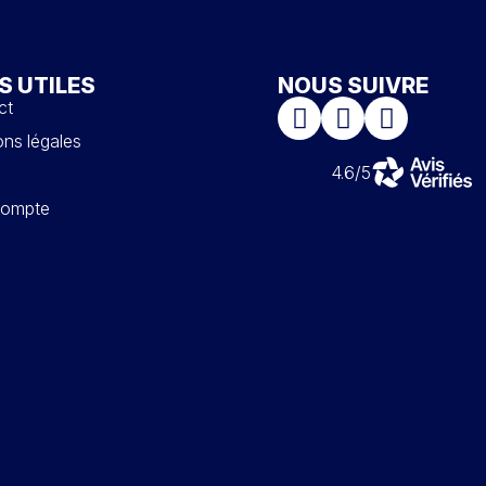
S UTILES
NOUS SUIVRE
ct
ns légales
4.6/5
ompte