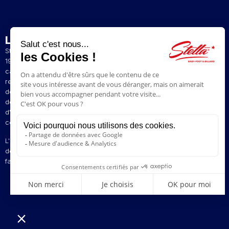
L’ENTREPRISE
Stella est un fabricant artisanal et français de baby-foot depuis
1928. La présence de nos baby-foot dans de nombreux bars et
cafés du Nord de la France a contribué à construire notre
renommée. Le style de jeu original de nos baby-foot vous permet
de profiter d'une expérience de jeu unique. Nous avons à coeur
de faire perdurer la tradition pour vous faire revivre vos émotions
d'antan en vous proposant des modèles vintages aux plus
contemporains.
L'innovation est au centre de nos préoccupations pour vous offrir
des baby-foot personnalisables à votre image. Stella, votre
fabricant d'émotions depuis 1928 !