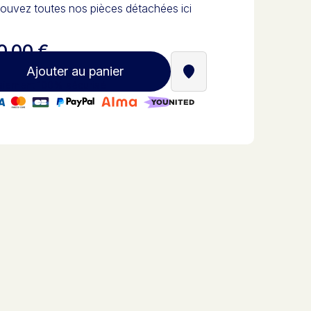
ouvez toutes nos pièces détachées ici
0,00 €
Ajouter au panier
Trouver un revendeur St
iement 100% sécurisé