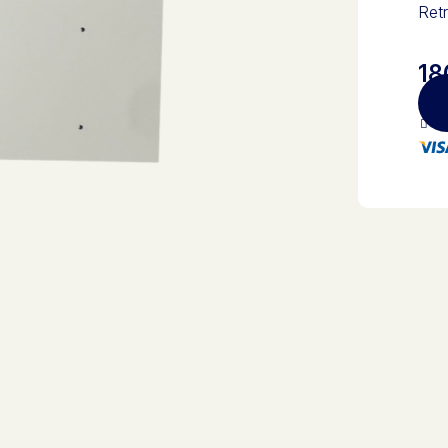
Retr
18
Pa