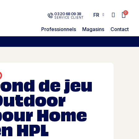
03 20 68 09 38
FR
SERVICE CLIENT
Professionnels
Magasins
Contact
ond de jeu
Outdoor
pour Home
en HPL