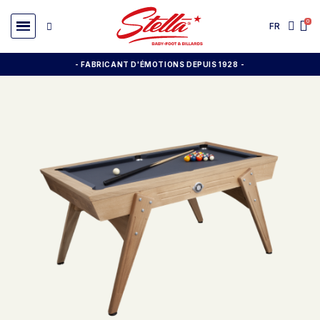
FR
- FABRICANT D'ÉMOTIONS DEPUIS 1928
-