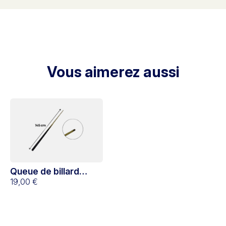
Vous aimerez aussi
Queue de billard
américain 145 cm
19,00 €