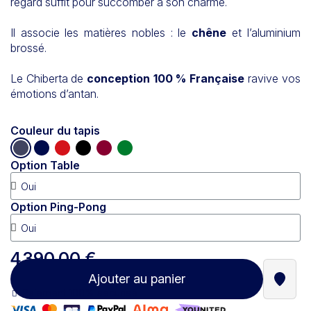
regard suffit pour succomber à son charme.
Il associe les matières nobles : le
chêne
et l’aluminium
brossé.
Le Chiberta de
conception 100 % Française
ravive vos
émotions d’antan.
Couleur du tapis
Option Table
Option Ping-Pong
4 390,00 €
Ajouter au panier
Trouve
Paiement 100% sécurisé