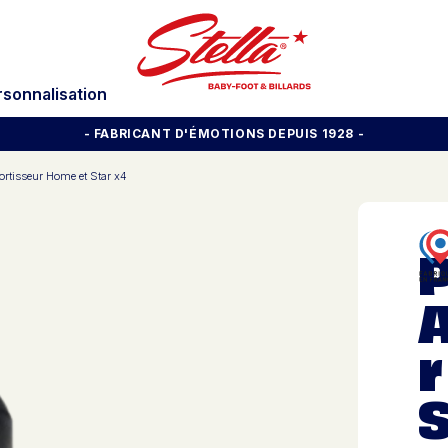
rsonnalisation
- FABRICANT D'ÉMOTIONS DEPUIS 1928
-
ortisseur Home et Star x4
P
r
S