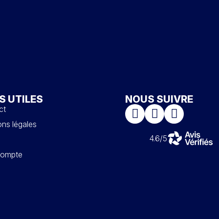
S UTILES
NOUS SUIVRE
ct
ns légales
4.6/5
ompte