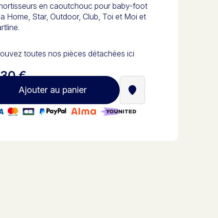
mortisseurs en caoutchouc pour baby-foot
la Home, Star, Outdoor, Club, Toi et Moi et
tline.
ouvez toutes nos pièces détachées ici
,30 €
Ajouter au panier
Trouver un revendeur St
iement 100% sécurisé