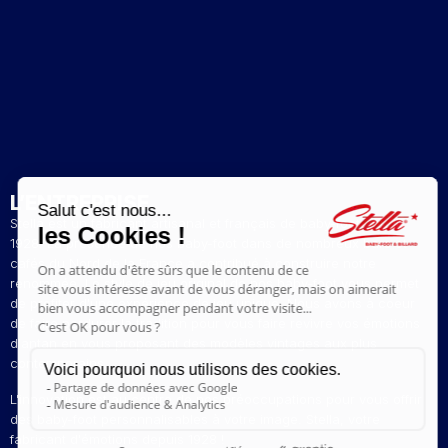
L’ENTREPRISE
Stella est un fabricant artisanal et français de baby-foot depuis
1928. La présence de nos baby-foot dans de nombreux bars et
cafés du Nord de la France a contribué à construire notre
renommée. Le style de jeu original de nos baby-foot vous permet
de profiter d'une expérience de jeu unique. Nous avons à coeur
de faire perdurer la tradition pour vous faire revivre vos émotions
d'antan en vous proposant des modèles vintages aux plus
contemporains.
L'innovation est au centre de nos préoccupations pour vous offrir
des baby-foot personnalisables à votre image. Stella, votre
fabricant d'émotions depuis 1928 !