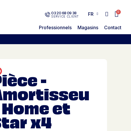
03 20 68 09 38
FR
SERVICE CLIENT
Professionnels
Magasins
Contact
ièce -
Amortisseu
 Home et
tar x4