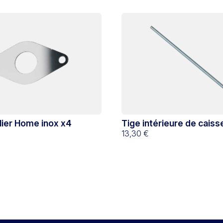
lier Home inox x4
Tige intérieure de caiss
13,30 €