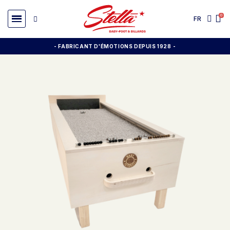
FR
- FABRICANT D'ÉMOTIONS DEPUIS 1928
-