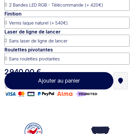
Finition
Laser de ligne de lancer
Roulettes pivotantes
2 940,00 €
Ajouter au panier
Trouve
Paiement 100% sécurisé