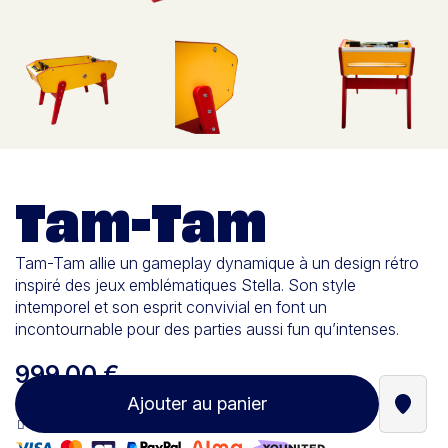
Tam-Tam
Tam-Tam allie un gameplay dynamique à un design rétro
inspiré des jeux emblématiques Stella. Son style
intemporel et son esprit convivial en font un
incontournable pour des parties aussi fun qu’intenses.
999,00 €
Ajouter au panier
Trouve
Paiement 100% sécurisé