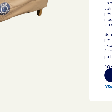
La 
votr
prêt
modè
jeu 
Son 
prot
exté
à se
parf
19
Pa