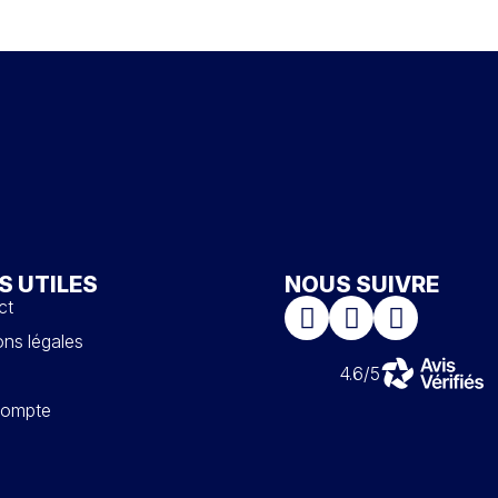
S UTILES
NOUS SUIVRE
ct
ns légales
4.6/5
ompte