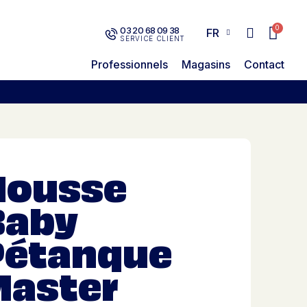
03 20 68 09 38
FR
SERVICE CLIENT
Professionnels
Magasins
Contact
Housse
Baby
Pétanque
Master