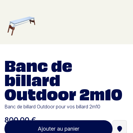
Banc de
billard
Outdoor 2m10
Banc de billard Outdoor pour vos billard 2m10
800,00 €
Ajouter au panier
Trouve