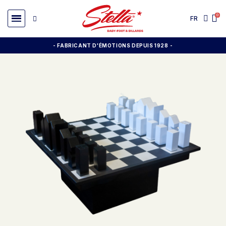
FR
- FABRICANT D'ÉMOTIONS DEPUIS 1928
-