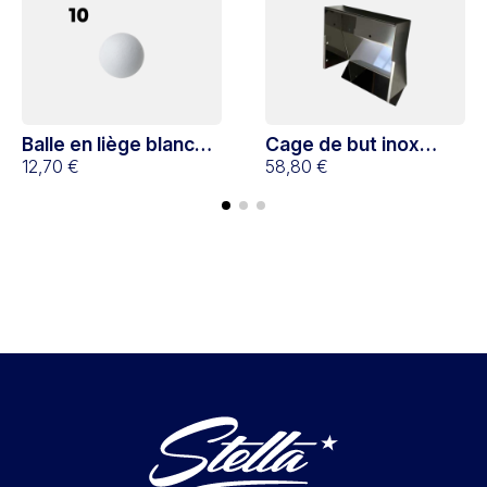
Balle en liège blanche
Cage de but inox
x10
12,70 €
Home, Star et Club
58,80 €