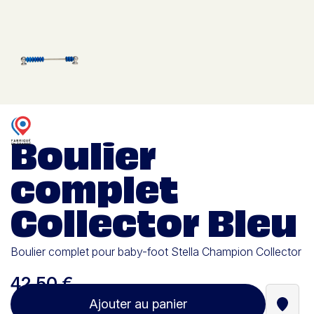
Boulier
complet
Collector Bleu
Boulier complet pour baby-foot Stella Champion Collector
42,50 €
Ajouter au panier
Trouve