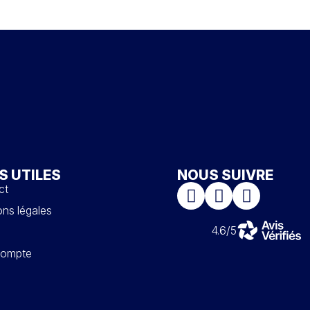
S UTILES
NOUS SUIVRE
ct
ns légales
4.6/5
ompte