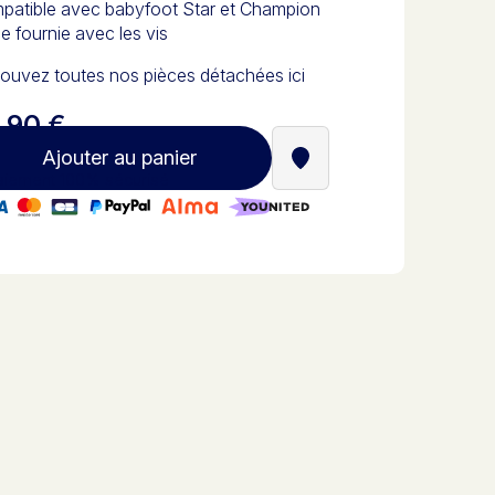
patible avec babyfoot Star et Champion
e fournie avec les vis
ouvez toutes nos pièces détachées ici
,90 €
Ajouter au panier
Trouver un revendeur St
iement 100% sécurisé