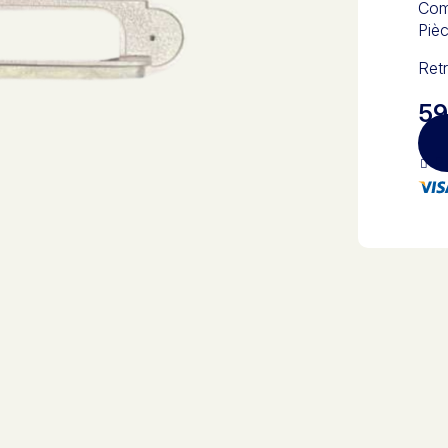
Com
Pièc
Retr
59
Pa