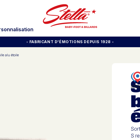
rsonnalisation
- FABRICANT D'ÉMOTIONS DEPUIS 1928
-
lle alu étoile
S
b
é
Sort
S re