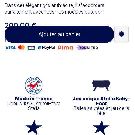
Dans cet élégant gris anthracite, il s'accordera
parfaitement avec tous nos modèles outdoor.
200,00 €
Ajouter au panier
Trouve
Paiement 100% sécurisé
Made in France
Jeu unique Stella Baby-
Depuis 1928, savoir-faire
Foot
Stella
Balles sautées et jeu de la
tête