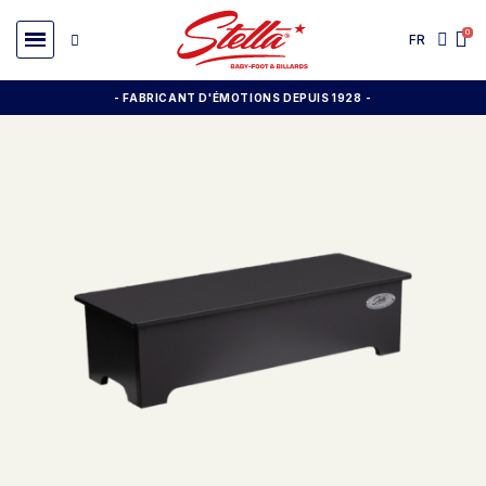
FR
- FABRICANT D'ÉMOTIONS DEPUIS 1928
-