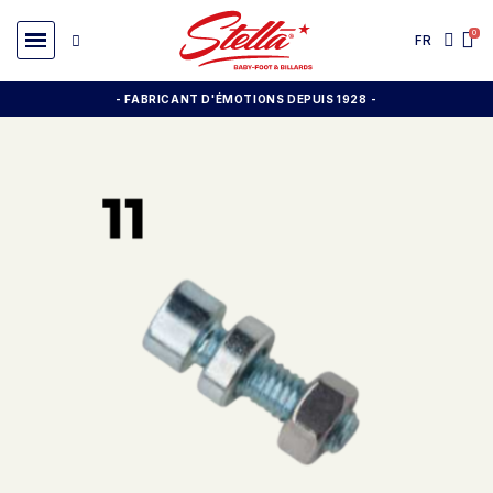
FR
- FABRICANT D'ÉMOTIONS DEPUIS 1928
-