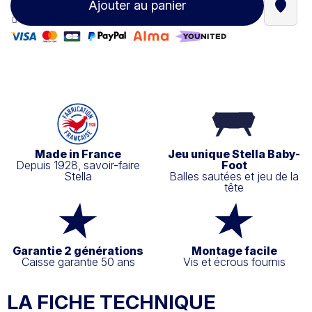
Ajouter au panier
Trouve
Paiement 100% sécurisé
Made in France
Jeu unique Stella Baby-
Depuis 1928, savoir-faire
Foot
Stella
Balles sautées et jeu de la
tête
Garantie 2 générations
Montage facile
Caisse garantie 50 ans
Vis et écrous fournis
LA FICHE TECHNIQUE