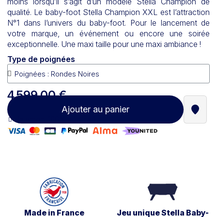
moins lorsqu’il s’agit d’un modèle Stella Champion de
qualité. Le baby-foot Stella Champion XXL est l’attraction
N°1 dans l’univers du baby-foot. Pour le lancement de
votre marque, un événement ou encore une soirée
exceptionnelle. Une maxi taille pour une maxi ambiance !
Type de poignées
4 599,00 €
Ajouter au panier
Trouve
Paiement 100% sécurisé
Made in France
Jeu unique Stella Baby-