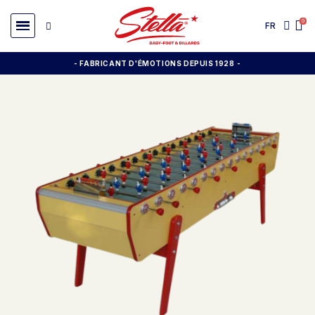
FR
- FABRICANT D'ÉMOTIONS DEPUIS 1928
-