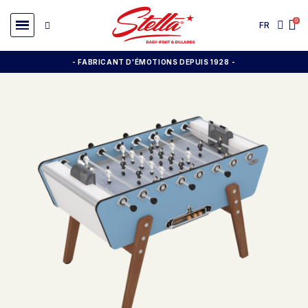
FR
- FABRICANT D'ÉMOTIONS DEPUIS 1928
-