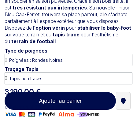
en soucier en saison pluvieuse. Grâce à son bois traité, il
est
très résistant aux intempéries
.
Sa nouvelle finition
Bleu Cap-Ferret
trouvera sa place partout, elle s'adapte
parfaitement à l'espace extérieur que vous disposez.
Disposez de l'
option vérin
pour
stabiliser le baby-foot
sur votre terrain et du
tapis tracé
pour l'esthétisme
du
terrain de football
.
Type de poignées
Traçage Tapis
3 190,00 €
Ajouter au panier
Trouve
Paiement 100% sécurisé