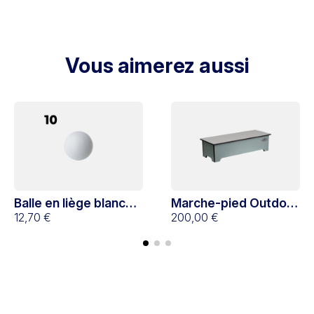
Vous aimerez aussi
Balle en liège blanche
Marche-pied Outdoor
x10
12,70 €
Vert
200,00 €