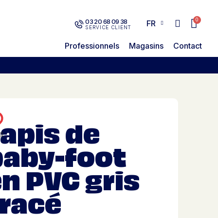
03 20 68 09 38
FR
SERVICE CLIENT
Professionnels
Magasins
Contact
apis de
baby-foot
n PVC gris
tracé