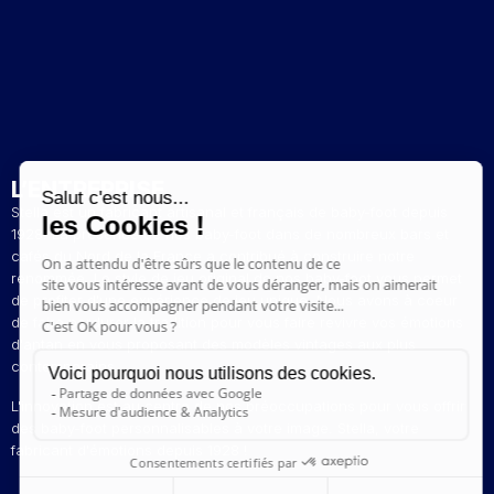
L’ENTREPRISE
Stella est un fabricant artisanal et français de baby-foot depuis
1928. La présence de nos baby-foot dans de nombreux bars et
cafés du Nord de la France a contribué à construire notre
renommée. Le style de jeu original de nos baby-foot vous permet
de profiter d'une expérience de jeu unique. Nous avons à coeur
de faire perdurer la tradition pour vous faire revivre vos émotions
d'antan en vous proposant des modèles vintages aux plus
contemporains.
L'innovation est au centre de nos préoccupations pour vous offrir
des baby-foot personnalisables à votre image. Stella, votre
fabricant d'émotions depuis 1928 !