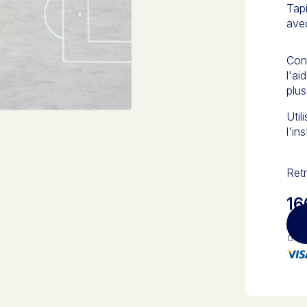
Tapi
avec
Cons
l'ai
plus
Util
l'in
Retr
16
Pa