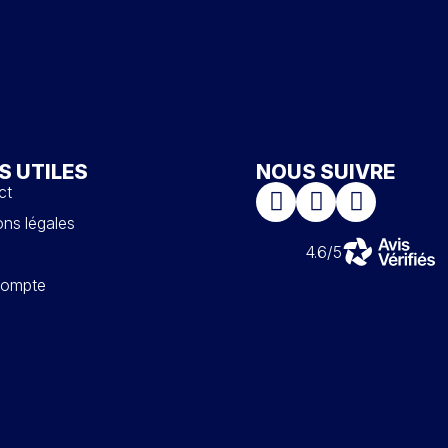
S UTILES
NOUS SUIVRE
ct
ns légales
4.6/5
ompte