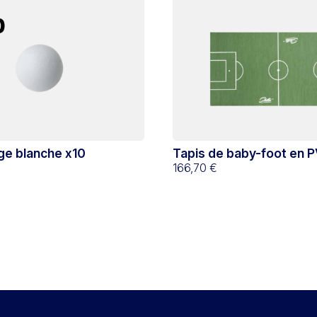
ège blanche x10
Tapis de baby-foot en P
tracé
166,70 €