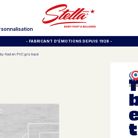
rsonnalisation
- FABRICANT D'ÉMOTIONS DEPUIS 1928
-
by-foot en PVC gris tracé
T
e