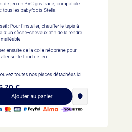
s de jeu en PVC gris tracé, compatible
 tous les babyfoots Stella.
eil : Pour l'installer, chauffer le tapis à
de d'un sèche-cheveux afin de le rendre
 malléable.
iser ensuite de la colle néoprène pour
staller sur le fond de jeu.
ouvez toutes nos pièces détachées ici
6,70 €
Ajouter au panier
Trouver un revendeur St
iement 100% sécurisé