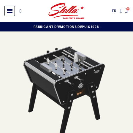
FR
- FABRICANT D'ÉMOTIONS DEPUIS 1928
-