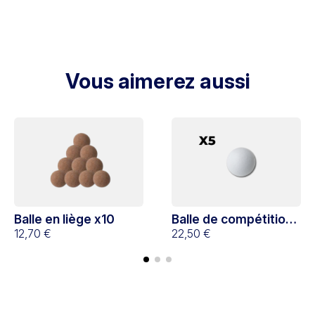
Vous aimerez aussi
Balle en liège x10
Balle de compétition
12,70 €
x5
22,50 €