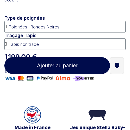
Type de poignées
Traçage Tapis
1 199,00 €
Ajouter au panier
Trouve
Paiement 100% sécurisé
Made in France
Jeu unique Stella Baby-