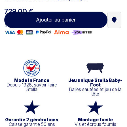
729,00 €
Ajouter au panier
Trouve
Paiement 100% sécurisé
Made in France
Jeu unique Stella Baby-
Depuis 1928, savoir-faire
Foot
Stella
Balles sautées et jeu de la
tête
Garantie 2 générations
Montage facile
Caisse garantie 50 ans
Vis et écrous fournis