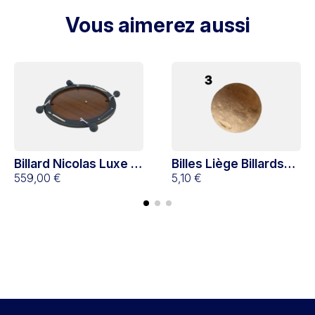
Vous aimerez aussi
Billard Nicolas Luxe 4
Billes Liège Billards
joueurs
559,00 €
x3
5,10 €