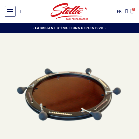
FR
- FABRICANT D'ÉMOTIONS DEPUIS 1928
-