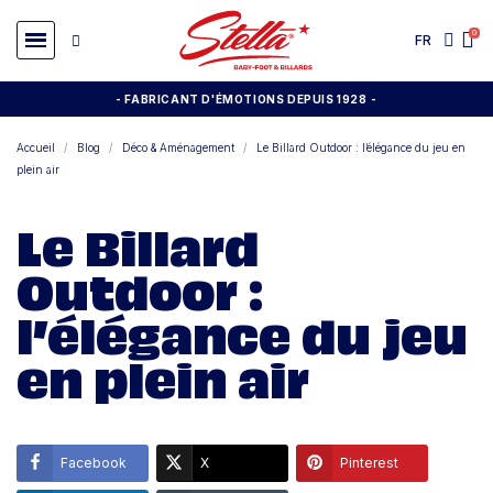
FR
- FABRICANT D'ÉMOTIONS DEPUIS 1928
-
Accueil
Blog
Déco & Aménagement
Le Billard Outdoor : l’élégance du jeu en
plein air
Le Billard
Outdoor :
l’élégance du jeu
en plein air
Facebook
X
Pinterest