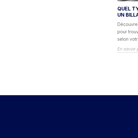
LES RÈGLES DU BILLARD
QUEL TY
AMÉRICAIN
UN BILL
Vous vous demandez comment jouer au
Découvrez
votre
billard américain et voulez connaître tous
pour trouv
le...
les secrets des règles du jeu ? Voici...
selon votre
En savoir plus
En savoir 