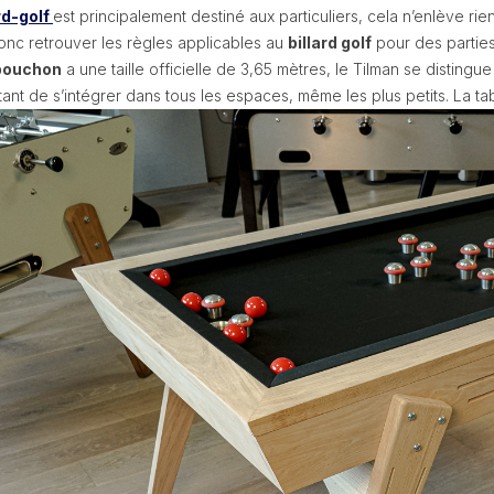
rd-golf
est principalement destiné aux particuliers, cela n’enlève rie
onc retrouver les règles applicables au
billard golf
pour des partie
 bouchon
a une taille officielle de 3,65 mètres, le Tilman se distingue
tant de s’intégrer dans tous les espaces, même les plus petits. La 