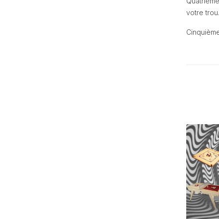
Quatrièmem
votre trou
Cinquièmem