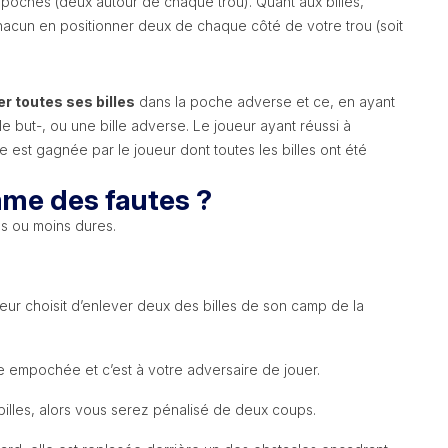
x poches (deux autour de chaque trou). Quant aux billes,
chacun en positionner deux de chaque côté de votre trou (soit
 toutes ses billes
dans la poche adverse et ce, en ayant
 but-, ou une bille adverse. Le joueur ayant réussi à
est gagnée par le joueur dont toutes les billes ont été
mme des fautes ?
us ou moins dures.
eur choisit d’enlever deux des billes de son camp de la
te empochée et c’est à votre adversaire de jouer.
 billes, alors vous serez pénalisé de deux coups.