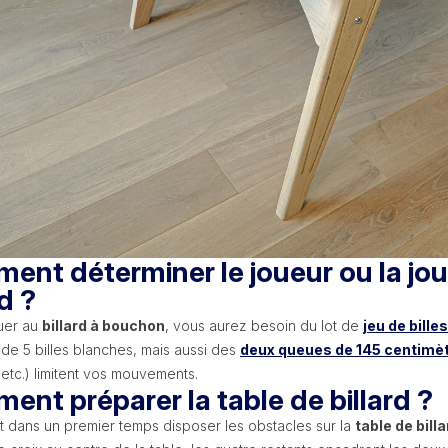
nt déterminer le joueur ou la jou
rd ?
ouer au
billard à bouchon
, vous aurez besoin du lot de
jeu de bille
de 5 billes blanches, mais aussi des
deux queues de 145 centimè
etc.) limitent vos mouvements.
nt préparer la table de billard ?
ut dans un premier temps disposer les obstacles sur la
table de billa