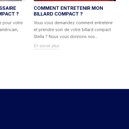
SSAIRE
COMMENT ENTRETENIR MON
C
MPACT ?
BILLARD COMPACT ?
B
e pour votre
Vous vous demandez comment entretenir
No
 américain,
et prendre soin de votre billard compact
co
Stella ? Nous vous donnons nos...
bi
En savoir plus
En