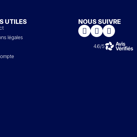
S UTILES
NOUS SUIVRE
ct
ns légales
4.6/5
ompte