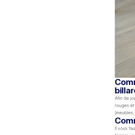
Comme
billa
Afin de j
rouges et 
(meubles, 
Comme
Il vous fa