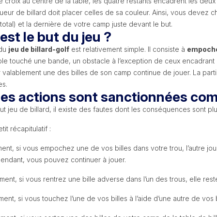
 croix au centre de la table, les quatre restants encadrent les deu
eur de billard doit placer celles de sa couleur. Ainsi, vous devez 
total) et la dernière de votre camp juste devant le but.
est le but du jeu ?
 du
jeu de billard-golf
est relativement simple. Il consiste à
empocher
le touché une bande, un obstacle à l’exception de ceux encadrant le
alablement une des billes de son camp continue de jouer. La partie 
s.
les actions sont sanctionnées co
 jeu de billard, il existe des fautes dont les conséquences sont pl
tit récapitulatif :
nt, si vous empochez une de vos billes dans votre trou, l’autre jou
pendant, vous pouvez continuer à jouer.
nt, si vous rentrez une bille adverse dans l’un des trous, elle res
ent, si vous touchez l’une de vos billes à l’aide d’une autre de vos