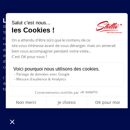
L’ENTREPRISE
Stella est un fabricant artisanal et français de baby-foot depuis
1928. La présence de nos baby-foot dans de nombreux bars et
cafés du Nord de la France a contribué à construire notre
renommée. Le style de jeu original de nos baby-foot vous permet
de profiter d'une expérience de jeu unique. Nous avons à coeur
de faire perdurer la tradition pour vous faire revivre vos émotions
d'antan en vous proposant des modèles vintages aux plus
contemporains.
L'innovation est au centre de nos préoccupations pour vous offrir
des baby-foot personnalisables à votre image. Stella, votre
fabricant d'émotions depuis 1928 !