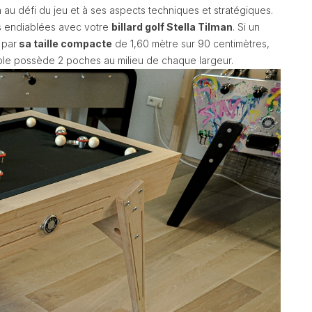
n au défi du jeu et à ses aspects techniques et stratégiques.
s endiablées avec votre
billard golf Stella Tilman
. Si un
 par
sa taille compacte
de 1,60 mètre sur 90 centimètres,
table possède 2 poches au milieu de chaque largeur.