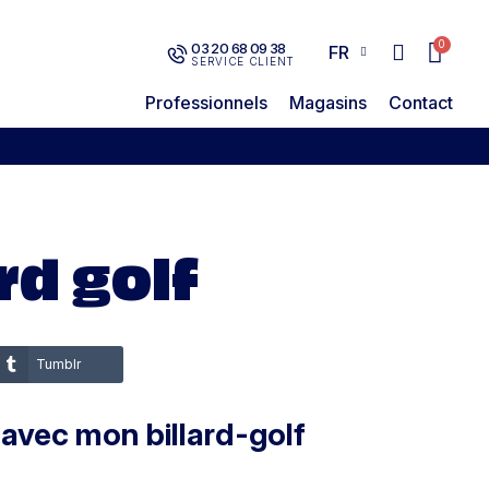
03 20 68 09 38
FR
SERVICE CLIENT
Professionnels
Magasins
Contact
rd golf
Tumblr
 avec mon billard-golf