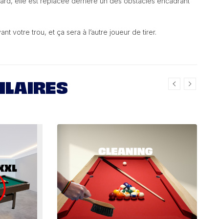
lard, elle est replacée derrière un des obstacles encadrant
t votre trou, et ça sera à l’autre joueur de tirer.
ILAIRES