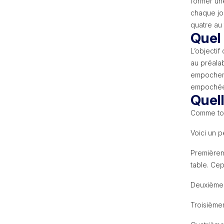
former une
chaque jou
quatre au 
Quel 
L’objectif
au préalab
empocher v
empochée
Quel
Comme tout
Voici un pe
Premièreme
table. Ce
Deuxièmeme
Troisièmem