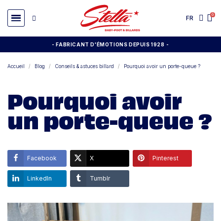
FR
- FABRICANT D'ÉMOTIONS DEPUIS 1928
-
Accueil
Blog
Conseils & astuces billard
Pourquoi avoir un porte-queue ?
Pourquoi avoir
un porte-queue ?
Facebook
X
Pinterest
LinkedIn
Tumblr